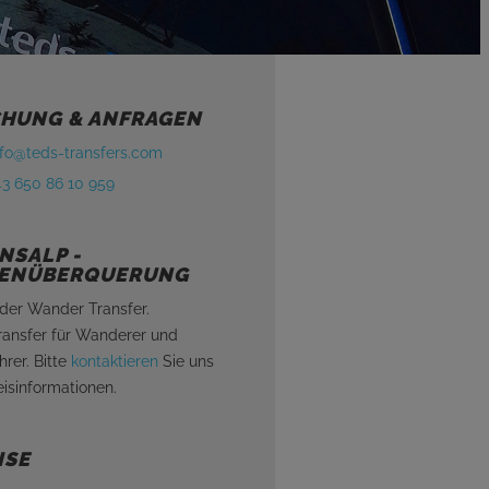
HUNG & ANFRAGEN
nfo@teds-transfers.com
43 650 86 10 959
NSALP -
ENÜBERQUERUNG
oder Wander Transfer.
ransfer für Wanderer und
rer. Bitte
kontaktieren
Sie uns
eisinformationen.
ISE