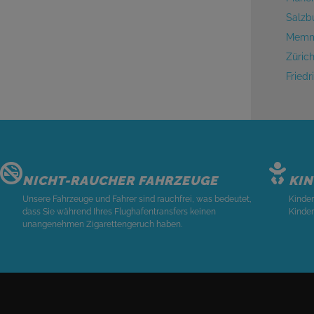
Salzb
Memmi
Züric
Fried
NICHT-RAUCHER FAHRZEUGE
KI
Unsere Fahrzeuge und Fahrer sind rauchfrei, was bedeutet,
Kinder
dass Sie während Ihres Flughafentransfers keinen
Kinder
unangenehmen Zigarettengeruch haben.