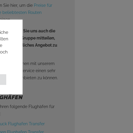
n Sie hier, um die
Preise für
e beliebtesten Routen
eigen.
ativ können Sie uns auch die
iche
aten Ihrer Gruppe mitteilen,
lten
ie
n unverbindliches Angebot zu
doch
en.
reuen uns, Ihnen mit unserem
rragenden Service einen sehr
igen Preis anbieten zu können.
GHÄFEN
ahren folgende Flughäfen für
:
ruck Flughafen Transfer
en Flughafen Transfer