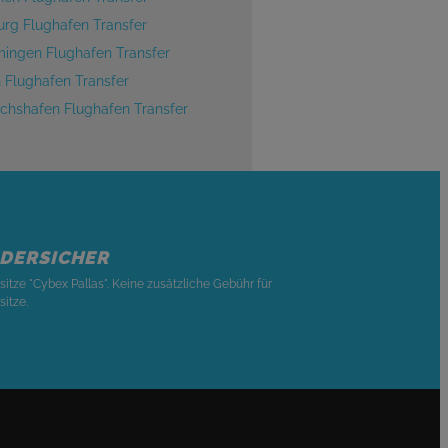
urg Flughafen Transfer
ngen Flughafen Transfer
h Flughafen Transfer
richshafen Flughafen Transfer
NDERSICHER
sitze "Cybex Pallas". Keine zusätzliche Gebühr für
sitze.