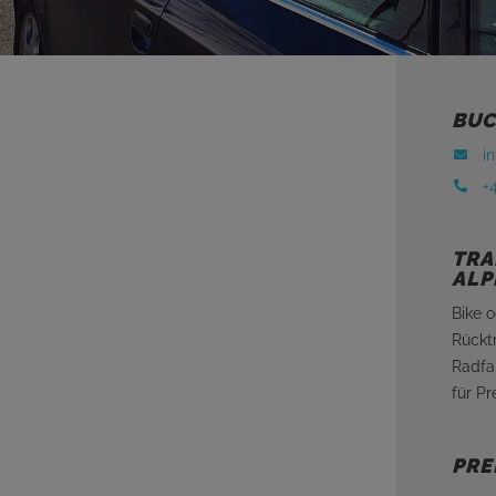
BUC
i
+
TRA
ALP
Bike 
Rückt
Radfah
für Pr
PRE