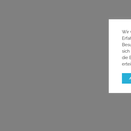
Wir 
Erfa
Besu
sich
die 
erte