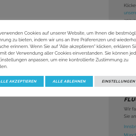
Klicke
unser
anzuz
Altern
verwenden Cookies auf unserer Website, um Ihnen die bestmögl
Reised
hrung zu bieten, indem wir uns an Ihre Präferenzen und wiederho
che erinnern. Wenn Sie auf "Alle akzeptieren" klicken, erklären S
um ei
 mit der Verwendung aller Cookies einverstanden. Sie können je
erhalt
Einstellungen anpassen, um eine kontrollierte Zustimmung zu
Wir f
ilen.
hervo
günst
ALLE AKZEPTIEREN
ALLE ABLEHNEN
EINSTELLUNGEN
FLU
Wir f
Sie an
Innsb
Münch