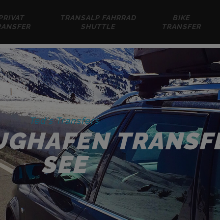
PRIVAT
TRANSALP FAHRRAD
BIKE
RANSFER
SHUTTLE
TRANSFER
Ted's Transfers
UGHAFEN TRANSF
SEE