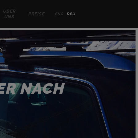
ÜBER
PREISE
ENG
DEU
UNS
ER NACH