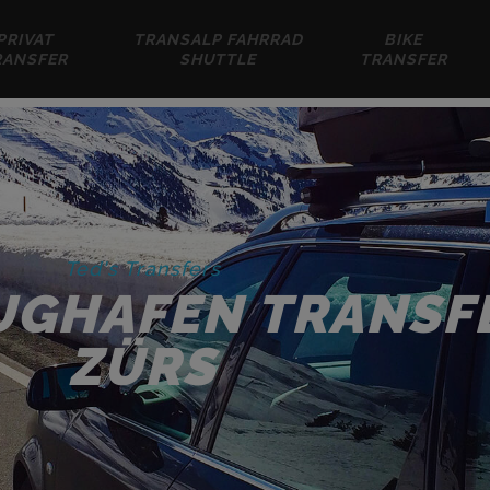
PRIVAT
TRANSALP FAHRRAD
BIKE
RANSFER
SHUTTLE
TRANSFER
Ted's Transfers
UGHAFEN TRANSF
ZÜRS