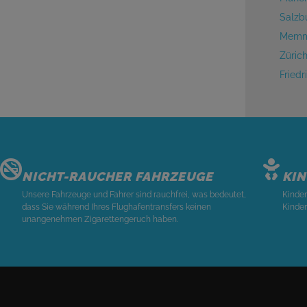
Salzb
Memmi
Züric
Fried
NICHT-RAUCHER FAHRZEUGE
KI
Unsere Fahrzeuge und Fahrer sind rauchfrei, was bedeutet,
Kinder
dass Sie während Ihres Flughafentransfers keinen
Kinder
unangenehmen Zigarettengeruch haben.