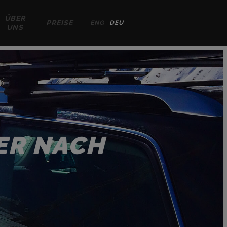
ÜBER
PREISE
ENG
DEU
UNS
ER NACH