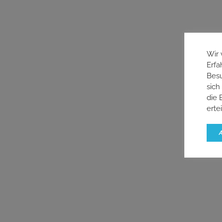
Wir 
Erfa
Besu
sich
die 
erte