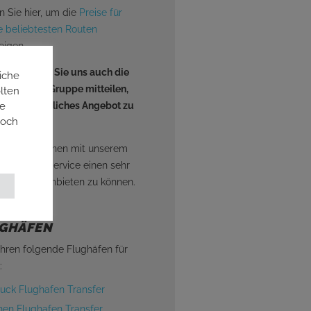
n Sie hier, um die
Preise für
e beliebtesten Routen
eigen.
ativ können Sie uns auch die
iche
aten Ihrer Gruppe mitteilen,
lten
ie
n unverbindliches Angebot zu
doch
en.
reuen uns, Ihnen mit unserem
rragenden Service einen sehr
igen Preis anbieten zu können.
GHÄFEN
ahren folgende Flughäfen für
:
ruck Flughafen Transfer
en Flughafen Transfer