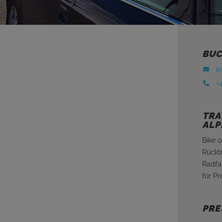
BUC
i
+
TRA
ALP
Bike 
Rückt
Radfah
für Pr
PRE