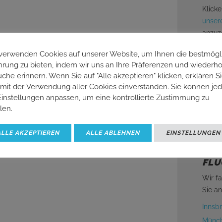
Klicke
unser
anzuz
Altern
verwenden Cookies auf unserer Website, um Ihnen die bestmögl
Reised
hrung zu bieten, indem wir uns an Ihre Präferenzen und wiederho
che erinnern. Wenn Sie auf "Alle akzeptieren" klicken, erklären S
um ei
 mit der Verwendung aller Cookies einverstanden. Sie können je
erhalt
Einstellungen anpassen, um eine kontrollierte Zustimmung zu
Wir f
ilen.
hervo
günst
ALLE AKZEPTIEREN
ALLE ABLEHNEN
EINSTELLUNGEN
FLU
Wir f
Sie an
Innsb
Münch