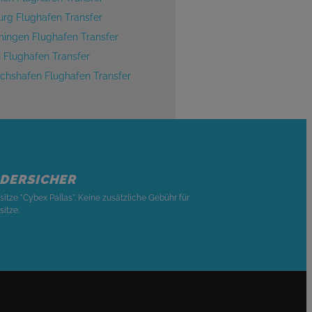
urg Flughafen Transfer
ngen Flughafen Transfer
h Flughafen Transfer
richshafen Flughafen Transfer
NDERSICHER
sitze "Cybex Pallas". Keine zusätzliche Gebühr für
sitze.