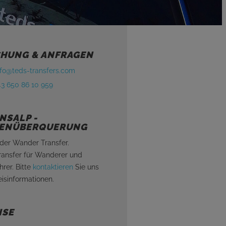
HUNG & ANFRAGEN
nfo@teds-transfers.com
43 650 86 10 959
NSALP -
ENÜBERQUERUNG
oder Wander Transfer.
ransfer für Wanderer und
rer. Bitte
kontaktieren
Sie uns
eisinformationen.
ISE