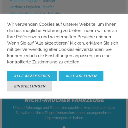
München Flughafen Transfer
Salzburg Flughafen Transfer
Memmingen Flughafen Transfer
Zürich Flughafen Transfer
Wir verwenden Cookies auf unserer Website, um Ihnen
Friedrichshafen Flughafen Transfer
die bestmögliche Erfahrung zu bieten, indem wir uns an
Ihre Präferenzen und wiederholten Besuche erinnern.
Wenn Sie auf "Alle akzeptieren" klicken, erklären Sie sich
mit der Verwendung aller Cookies einverstanden. Sie
können jedoch die Einstellungen anpassen, um eine
kontrollierte Zustimmung zu erteilen.
KOSTENLOSES WLAN
Wir bieten kostenloses WLAN bei jedem Transfer innerhalb von
Österreich.
ALLE AKZEPTIEREN
ALLE ABLEHNEN
EINSTELLUNGEN
NICHT-RAUCHER FAHRZEUGE
Unsere Fahrzeuge und Fahrer sind rauchfrei, was bedeutet, dass
Sie während Ihres Flughafentransfers keinen unangenehmen
Zigarettengeruch haben.